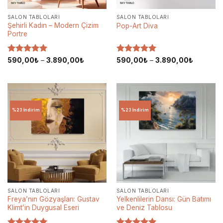
SALON TABLOLARI
SALON TABLOLARI
Şehirli Kadın – Modern Çizim
Pop-Art Diva
Portre
5 üzerinden
Fiyat
5 üzerinden
Fiyat
590,00
₺
–
3.890,00
₺
590,00
₺
–
3.890,00
₺
aralığı:
aralığı:
5
oy aldı
5
oy aldı
590,00₺
590,00₺
-
-
3.890,00₺
3.890,00
%23 İndirim
%23 İndirim
SALON TABLOLARI
SALON TABLOLARI
Freya’nın Gözyaşları: Gustav
Yelkenlilerin Dansı: Gün Batımı
Klimt’in Duygusal Eseri
ve Deniz Tablosu