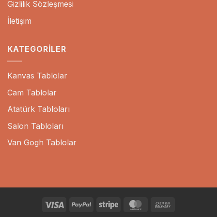
Gizlilik Sözleşmesi
İletişim
KATEGORILER
Kanvas Tablolar
Cam Tablolar
Atatürk Tabloları
Salon Tabloları
Van Gogh Tablolar
Visa
PayPal
Stripe
MasterCard
Cash
On