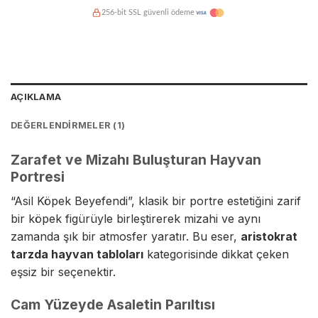
256-bit SSL güvenli ödeme
Kredi kartına taksit imkanı
Hasarsız teslimat garantisi
AÇIKLAMA
DEĞERLENDIRMELER (1)
Zarafet ve Mizahı Buluşturan Hayvan
Portresi
“Asil Köpek Beyefendi”, klasik bir portre estetiğini zarif
bir köpek figürüyle birleştirerek mizahi ve aynı
zamanda şık bir atmosfer yaratır. Bu eser,
aristokrat
tarzda hayvan tabloları
kategorisinde dikkat çeken
eşsiz bir seçenektir.
Cam Yüzeyde Asaletin Parıltısı