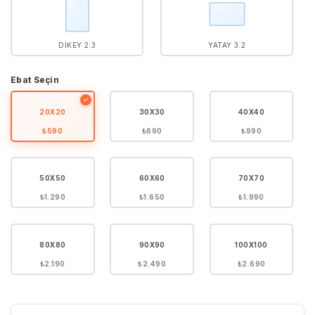
DIKEY 2:3
YATAY 3:2
Ebat Seçin
✓
20X20
30X30
40X40
₺590
₺690
₺990
50X50
60X60
70X70
₺1.290
₺1.650
₺1.990
80X80
90X90
100X100
₺2.190
₺2.490
₺2.690