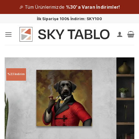
🎉 Tüm Ürünlerimizde
%30'a Varan İndirimler!
İçeriğe
İlk Siparişe 100₺ İndirim: SKY100
atla
%23 İndirim