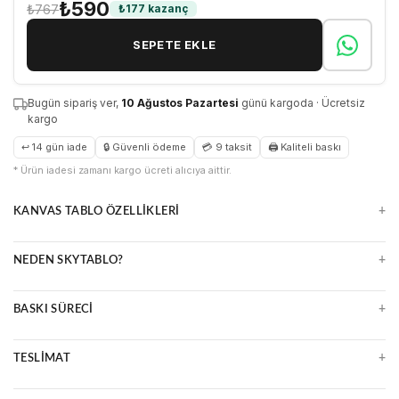
₺590
₺767
₺177 kazanç
SEPETE EKLE
Bugün sipariş ver,
10 Ağustos Pazartesi
günü kargoda · Ücretsiz
kargo
↩ 14 gün iade
🔒 Güvenli ödeme
💳 9 taksit
🖨 Kaliteli baskı
* Ürün iadesi zamanı kargo ücreti alıcıya aittir.
+
KANVAS TABLO ÖZELLIKLERI
Doğal ve zamansız kanvas yüzey
+
NEDEN SKYTABLO?
Parlama yapmaz, detayları öne çıkarır
Çerçeveli veya çerçevesiz seçenekler
Yüksek çözünürlüklü UV baskı
Uzun ömürlü ve kolay temizlenir
+
BASKI SÜRECI
Premium malzeme ve kalite kontrol
Ücretsiz kargo, güvenli paketleme
Ultra HD baskı makineleri
14 gün kolay iade
+
TESLIMAT
Suya ve ışığa dayanıklı mürekkepler
Çizilmeye karşı dirençli yüzey
2 iş günü içinde üretim ve kargo