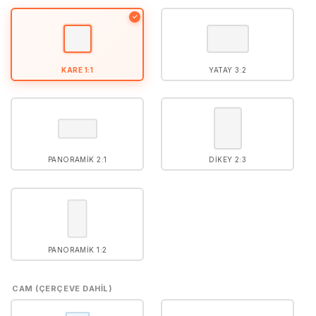
5
puan aldı
✓
KARE 1:1
YATAY 3:2
PANORAMIK 2:1
DIKEY 2:3
PANORAMIK 1:2
CAM (ÇERÇEVE DAHIL)