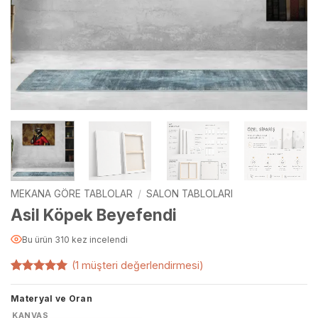
MEKANA GÖRE TABLOLAR
/
SALON TABLOLARI
Asil Köpek Beyefendi
Bu ürün 310 kez incelendi
(
1
müşteri değerlendirmesi)
1
müşteri
puanına
Materyal ve Oran
dayanarak
5 üzerinden
KANVAS