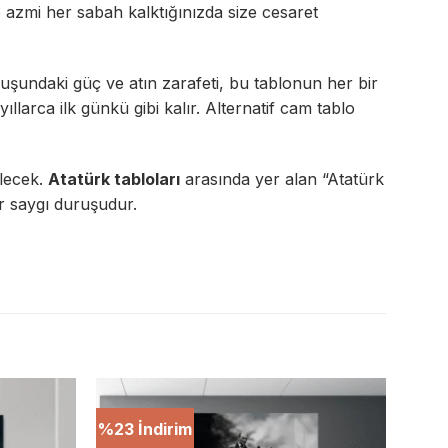
e azmi her sabah kalktığınızda size cesaret
şundaki güç ve atın zarafeti, bu tablonun her bir
llarca ilk günkü gibi kalır. Alternatif cam tablo
ilecek.
Atatürk tabloları
arasında yer alan “Atatürk
r saygı duruşudur.
%23 İndirim