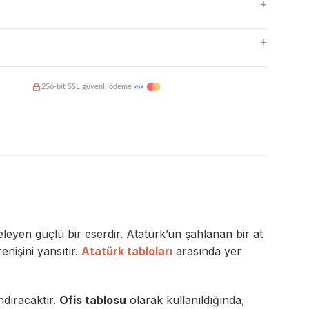
e kolay temizlenir
+
me ve kalite kontrol
o, güvenli paketleme
ı makineleri
iade
+
 dayanıklı mürekkepler
ı dirençli yüzey
de üretim ve kargo
256-bit SSL güvenli ödeme
taksit imkanı
mat garantisi
leyen güçlü bir eserdir. Atatürk’ün şahlanan bir at
enişini yansıtır.
Atatürk tabloları
arasında yer
andıracaktır.
Ofis tablosu
olarak kullanıldığında,