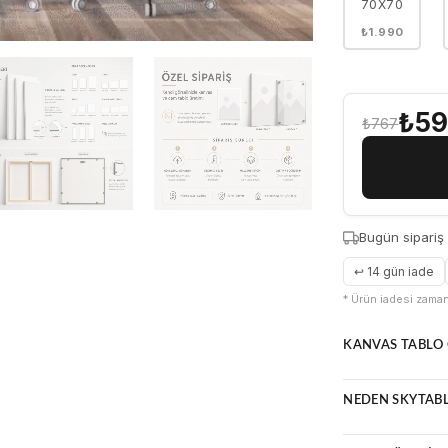
70X70
₺1.990
₺5
₺767
Bugün sipariş
↩ 14 gün iade
* Ürün iadesi zamanı
KANVAS TABLO 
Doğal ve zama
NEDEN SKYTAB
Parlama yapma
Çerçeveli vey
Yüksek çözün