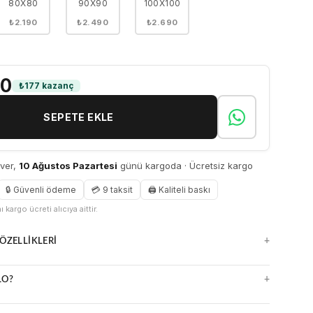
80X80
90X90
100X100
₺2.190
₺2.490
₺2.690
90
₺177 kazanç
SEPETE EKLE
 ver,
10 Ağustos Pazartesi
günü kargoda · Ücretsiz kargo
🔒 Güvenli ödeme
💳 9 taksit
🖨 Kaliteli baskı
 kargo ücreti alıcıya aittir.
+
ÖZELLIKLERI
nsız kanvas yüzey
+
LO?
z, detayları öne çıkarır
a çerçevesiz seçenekler
ürlüklü UV baskı