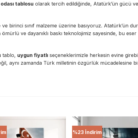
 odası tablosu
olarak tercih edildiğinde, Atatürk’ün gücü v
e birinci sınıf malzeme üzerine basıyoruz. Atatürk’ün duru
n ömürlü ve dayanıklı baskı teknolojimiz sayesinde, bu eser yı
u tablo,
uygun fiyatlı
seçeneklerimizle herkesin evine gireb
ğil, aynı zamanda Türk milletinin özgürlük mücadelesine bi
rim
%23 İndirim