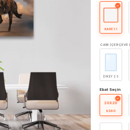
5
puan aldı
✓
KARE 1:1
CAM (ÇERÇEVE 
DIKEY 2:3
Ebat Seçin
✓
20X20
₺590