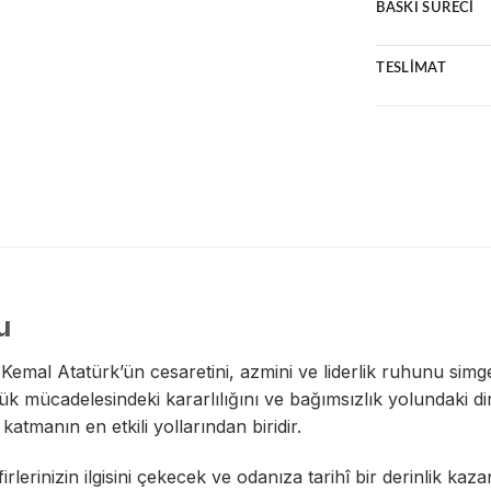
Uzun ömürlü v
BASKI SÜRECI
Premium malze
Ücretsiz karg
Ultra HD bask
14 gün kolay 
TESLIMAT
Suya ve ışığa
Çizilmeye karş
2 iş günü için
Kredi kartına 
Hasarsız tesli
u
emal Atatürk’ün cesaretini, azmini ve liderlik ruhunu simge
ük mücadelesindeki kararlılığını ve bağımsızlık yolundaki dir
atmanın en etkili yollarından biridir.
rlerinizin ilgisini çekecek ve odanıza tarihî bir derinlik kaz