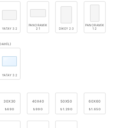
PANORAMIK
PANORAMIK
YATAY 3:2
2:1
DIKEY 2:3
1:2
DAHIL)
YATAY 3:2
30X30
40X40
50X50
60X60
₺690
₺990
₺1.290
₺1.650