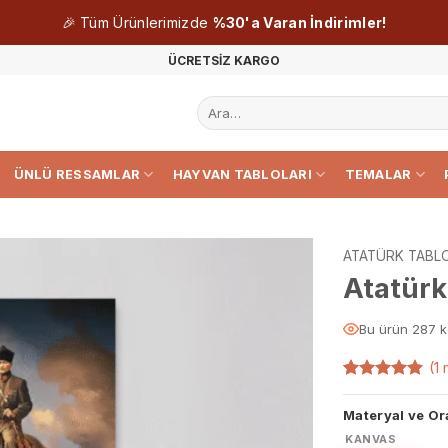
🎉 Tüm Ürünlerimizde
%30'a Varan İndirimler!
ÜCRETSİZ KARGO
Ara:
ÜNLÜ RESSAMLAR
HAYVAN TABLOLARI
TEMALAR
ATATÜRK TABLO
Atatürk
Bu ürün 287 k
(
1
m
1
müşteri
puanına
Materyal ve Or
dayanarak
5 üzerinden
KANVAS