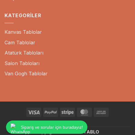
KATEGORILER
Kanvas Tablolar
Cam Tablolar
Atatürk Tabloları
Salon Tabloları
Van Gogh Tablolar
Visa
PayPal
Stripe
MasterCard
Cash
On
BLOG
Delivery
Sipariş ve sorular için buradayız!
Copyright 2026 ©
SKY TABLO