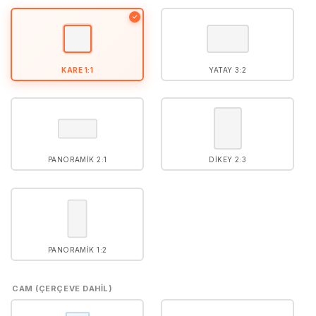
5
puan aldı
✓
KARE 1:1
YATAY 3:2
PANORAMIK 2:1
DIKEY 2:3
PANORAMIK 1:2
CAM (ÇERÇEVE DAHIL)