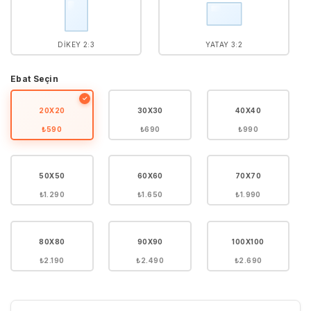
DIKEY 2:3
YATAY 3:2
Ebat Seçin
✓
20X20
30X30
40X40
₺590
₺690
₺990
50X50
60X60
70X70
₺1.290
₺1.650
₺1.990
80X80
90X90
100X100
₺2.190
₺2.490
₺2.690