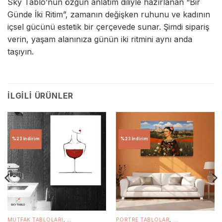
Sky Tablo’nun özgün anlatım diliyle hazırlanan “Bir
Günde İki Ritim”, zamanın değişken ruhunu ve kadının
içsel gücünü estetik bir çerçevede sunar. Şimdi sipariş
verin, yaşam alanınıza günün iki ritmini aynı anda
taşıyın.
İLGILI ÜRÜNLER
%23 İndirim
%23 İndirim
BLOLARI
M TABLOLAR
MUTFAK TABLOLARI
,
KANVAS TABLOLAR
,
CAM TABLOLAR
,
OFIS TABLOLARI
,
KANVAS TABLOLAR
PORTRE TABLOLAR
,
PORTRE TABLOLAR
,
,
RENKLI TABLOLA
CAM TABLOLAR
,
SALON
,