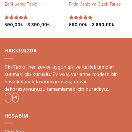
Zarif Şarap Tablo
Frida Kahlo ve Çiçek Tarlası
5 üzerinden
Fiyat
5 üzerinden
Fiyat
590,00
₺
–
3.890,00
₺
590,00
₺
–
3.890,00
₺
aralığı:
aralığı:
5
oy aldı
5
oy aldı
₺
590,00₺
590,00₺
-
-
00₺
3.890,00₺
3.890,00
HAKKIMIZDA
SkyTablo, her zevke uygun şık ve kaliteli tablolar
sunmak için kuruldu. Ev ve iş yerlerine modern bir
hava katacak tasarımlarımızla, duvar
dekorasyonunuzu tamamlamak için buradayız.
HESABIM
Giriş Yap