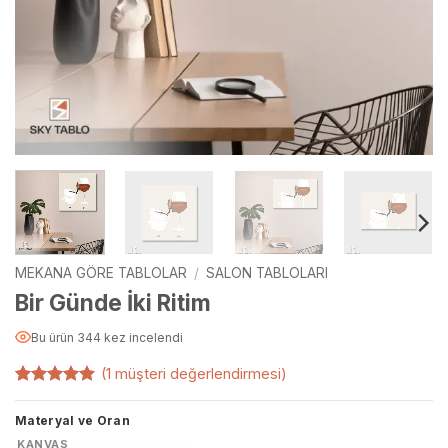
MEKANA GÖRE TABLOLAR
/
SALON TABLOLARI
Bir Günde İki Ritim
Bu ürün 344 kez incelendi
(
1
müşteri değerlendirmesi)
1
müşteri
puanına
Materyal ve Oran
dayanarak
5 üzerinden
KANVAS