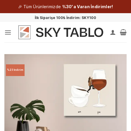
🎉 Tüm Ürünlerimizde
%30'a Varan İndirimler!
İçeriğe
İlk Siparişe 100₺ İndirim: SKY100
atla
%23 İndirim