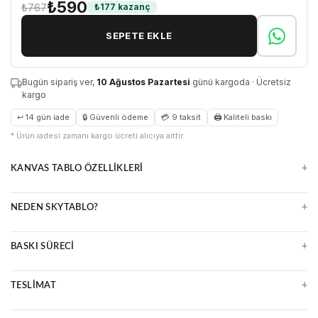
₺590
₺767
₺177 kazanç
SEPETE EKLE
Bugün sipariş ver,
10 Ağustos Pazartesi
günü kargoda · Ücretsiz
kargo
↩ 14 gün iade
🔒 Güvenli ödeme
💳 9 taksit
🖨 Kaliteli baskı
* Ürün iadesi zamanı kargo ücreti alıcıya aittir.
+
KANVAS TABLO ÖZELLIKLERI
Doğal ve zamansız kanvas yüzey
+
NEDEN SKYTABLO?
Parlama yapmaz, detayları öne çıkarır
Çerçeveli veya çerçevesiz seçenekler
Yüksek çözünürlüklü UV baskı
Uzun ömürlü ve kolay temizlenir
+
BASKI SÜRECI
Premium malzeme ve kalite kontrol
Ücretsiz kargo, güvenli paketleme
Ultra HD baskı makineleri
14 gün kolay iade
+
TESLIMAT
Suya ve ışığa dayanıklı mürekkepler
Çizilmeye karşı dirençli yüzey
2 iş günü içinde üretim ve kargo