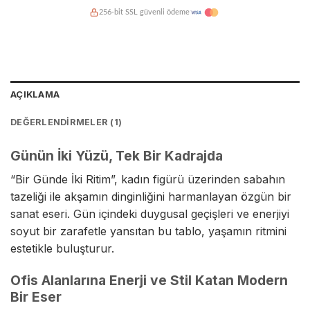
256-bit SSL güvenli ödeme
Kredi kartına taksit imkanı
Hasarsız teslimat garantisi
AÇIKLAMA
DEĞERLENDIRMELER (1)
Günün İki Yüzü, Tek Bir Kadrajda
“Bir Günde İki Ritim”, kadın figürü üzerinden sabahın
tazeliği ile akşamın dinginliğini harmanlayan özgün bir
sanat eseri. Gün içindeki duygusal geçişleri ve enerjiyi
soyut bir zarafetle yansıtan bu tablo, yaşamın ritmini
estetikle buluşturur.
Ofis Alanlarına Enerji ve Stil Katan Modern
Bir Eser