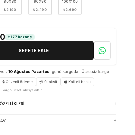
80X80
90X90
100X100
₺2.190
₺2.490
₺2.690
90
₺177 kazanç
SEPETE EKLE
 ver,
10 Ağustos Pazartesi
günü kargoda · Ücretsiz kargo
🔒 Güvenli ödeme
💳 9 taksit
🖨 Kaliteli baskı
 kargo ücreti alıcıya aittir.
+
ÖZELLIKLERI
nsız kanvas yüzey
+
LO?
z, detayları öne çıkarır
a çerçevesiz seçenekler
ürlüklü UV baskı