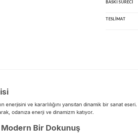
Uzun ömürlü v
BASKI SÜRECI
Premium malze
Ücretsiz karg
Ultra HD bask
14 gün kolay 
TESLIMAT
Suya ve ışığa
Çizilmeye karş
2 iş günü için
Kredi kartına 
Hasarsız tesli
isi
nerjisini ve kararlılığını yansıtan dinamik bir sanat eseri
rak, odanıza enerji ve dinamizm katıyor.
 Modern Bir Dokunuş