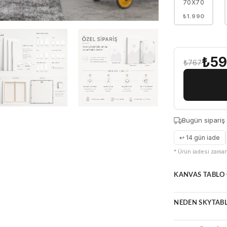
70X70
₺1.990
₺5
₺767
Bugün sipariş
↩ 14 gün iade
* Ürün iadesi zamanı
KANVAS TABLO 
Doğal ve zama
NEDEN SKYTAB
Parlama yapma
Çerçeveli vey
Yüksek çözün