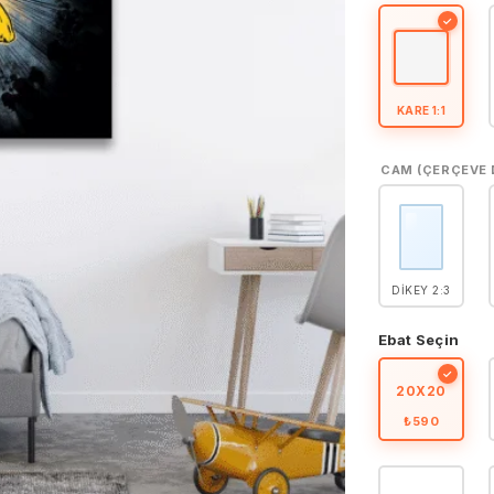
5
puan aldı
✓
KARE 1:1
CAM (ÇERÇEVE 
DIKEY 2:3
Ebat Seçin
✓
20X20
₺590