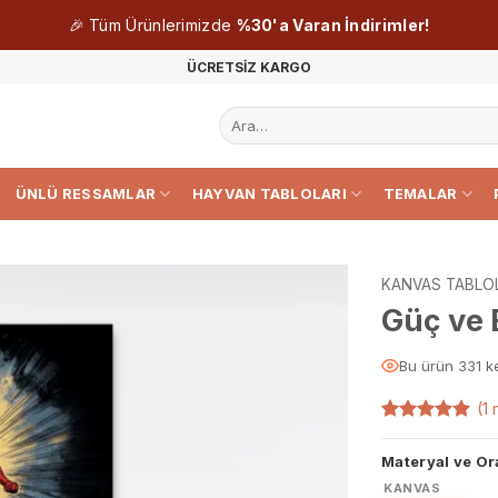
🎉 Tüm Ürünlerimizde
%30'a Varan İndirimler!
ÜCRETSİZ KARGO
Ara:
ÜNLÜ RESSAMLAR
HAYVAN TABLOLARI
TEMALAR
KANVAS TABLO
Güç ve 
Bu ürün 331 k
(
1
m
1
müşteri
puanına
Materyal ve Or
dayanarak
5 üzerinden
KANVAS