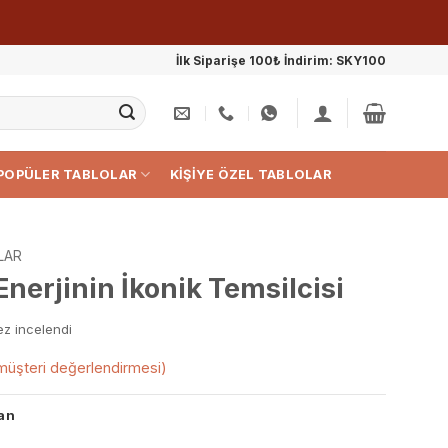
İlk Siparişe 100₺ İndirim: SKY100
POPÜLER TABLOLAR
KIŞIYE ÖZEL TABLOLAR
LAR
Enerjinin İkonik Temsilcisi
ez incelendi
üşteri değerlendirmesi)
an