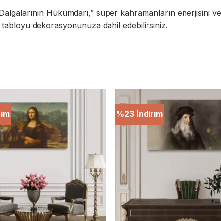
algalarının Hükümdarı,” süper kahramanların enerjisini ve 
 tabloyu dekorasyonunuza dahil edebilirsiniz.
rim
%23 İndirim