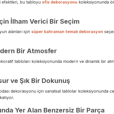
efektleri, bu tabloyu
ofis dekorasyonu
koleksiyonunda öne
çin İlham Verici Bir Seçim
un alanları için
süper kahraman temalı dekorasyon
seçen
dern Bir Atmosfer
koratif tabloları koleksiyonunda modern ve dinamik bir atmo
ur ve Şık Bir Dokunuş
ası dekorasyonu için sanatsal tablolar koleksiyonunda cesu
katıyor.
nda Yer Alan Benzersiz Bir Parça