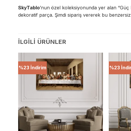
SkyTablo
’nun özel koleksiyonunda yer alan “Güç D
dekoratif parça. Şimdi sipariş vererek bu benzersiz
İLGILI ÜRÜNLER
%23 İndirim
%23 İndi