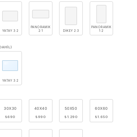
PANORAMIK
PANORAMIK
YATAY 3:2
2:1
DIKEY 2:3
1:2
DAHIL)
YATAY 3:2
30X30
40X40
50X50
60X60
₺690
₺990
₺1.290
₺1.650