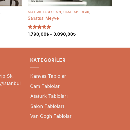
R
AMLARIN TABLOLARI
,
KANVAS TABLOLAR
MUTFAK TABLOLARI
,
ÜNLÜ RESSAMLARIN TABLOLARI
,
CAM TABLOLAR
,
,
KANVAS TABLOLAR
YATAK ODASI TABLOL
,
RE
Sanatsal Meyve
5 üzerinden
Fiyat
1.790,00
₺
–
3.890,00
₺
aralığı:
5
oy aldı
1.790,00₺
-
0₺
3.890,00₺
KATEGORILER
ip Sk.
Kanvas Tablolar
y/İstanbul
Cam Tablolar
Atatürk Tabloları
Salon Tabloları
Van Gogh Tablolar