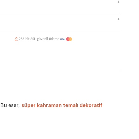
e kolay temizlenir
+
me ve kalite kontrol
o, güvenli paketleme
ı makineleri
iade
+
 dayanıklı mürekkepler
ı dirençli yüzey
de üretim ve kargo
256-bit SSL güvenli ödeme
taksit imkanı
mat garantisi
. Bu eser,
süper kahraman temalı dekoratif