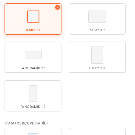
5
puan aldı
✓
KARE 1:1
YATAY 3:2
PANORAMIK 2:1
DIKEY 2:3
PANORAMIK 1:2
CAM (ÇERÇEVE DAHIL)