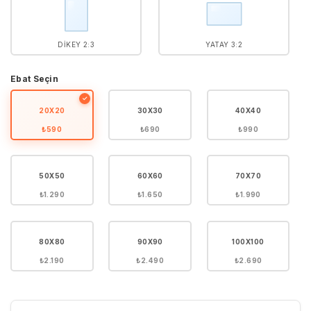
DIKEY 2:3
YATAY 3:2
Ebat Seçin
✓
20X20
30X30
40X40
₺590
₺690
₺990
50X50
60X60
70X70
₺1.290
₺1.650
₺1.990
80X80
90X90
100X100
₺2.190
₺2.490
₺2.690