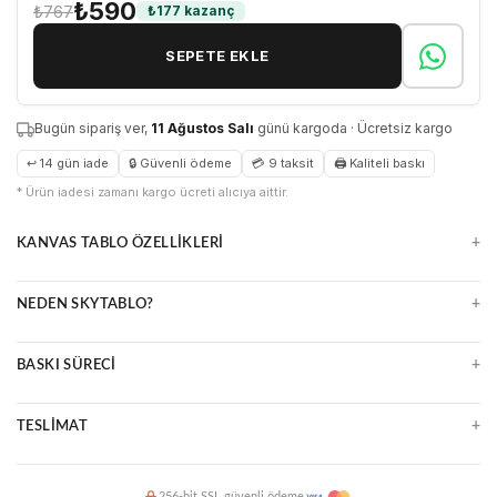
₺590
₺767
₺177 kazanç
SEPETE EKLE
Bugün sipariş ver,
11 Ağustos Salı
günü kargoda · Ücretsiz kargo
↩ 14 gün iade
🔒 Güvenli ödeme
💳 9 taksit
🖨 Kaliteli baskı
* Ürün iadesi zamanı kargo ücreti alıcıya aittir.
+
KANVAS TABLO ÖZELLIKLERI
Doğal ve zamansız kanvas yüzey
+
NEDEN SKYTABLO?
Parlama yapmaz, detayları öne çıkarır
Çerçeveli veya çerçevesiz seçenekler
Yüksek çözünürlüklü UV baskı
Uzun ömürlü ve kolay temizlenir
+
BASKI SÜRECI
Premium malzeme ve kalite kontrol
Ücretsiz kargo, güvenli paketleme
Ultra HD baskı makineleri
14 gün kolay iade
+
TESLIMAT
Suya ve ışığa dayanıklı mürekkepler
Çizilmeye karşı dirençli yüzey
2 iş günü içinde üretim ve kargo
256-bit SSL güvenli ödeme