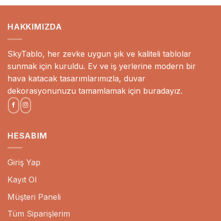
-
-
00₺
3.890,00₺
3.890,00
HAKKIMIZDA
SkyTablo, her zevke uygun şık ve kaliteli tablolar
sunmak için kuruldu. Ev ve iş yerlerine modern bir
hava katacak tasarımlarımızla, duvar
dekorasyonunuzu tamamlamak için buradayız.
HESABIM
Giriş Yap
Kayıt Ol
Müşteri Paneli
Tüm Siparişlerim