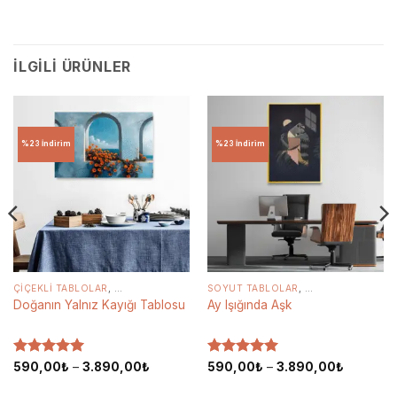
İLGILI ÜRÜNLER
%23 İndirim
%23 İndirim
,
,
YATAK ODASI TABLOLARI
KANVAS TABLOLAR
ÇIÇEKLI TABLOLAR
,
OFIS TABLOLARI
,
CAM TABLOLAR
,
,
SALON TABLOLARI
KANVAS TABLOLAR
SOYUT TABLOLAR
,
,
MUTFAK TABLOLAR
KANVAS TABLOLA
Doğanın Yalnız Kayığı Tablosu
Ay Işığında Aşk
5 üzerinden
Fiyat
5 üzerinden
Fiyat
590,00
₺
–
3.890,00
₺
590,00
₺
–
3.890,00
₺
aralığı:
aralığı:
5
oy aldı
5
oy aldı
₺
590,00₺
590,00₺