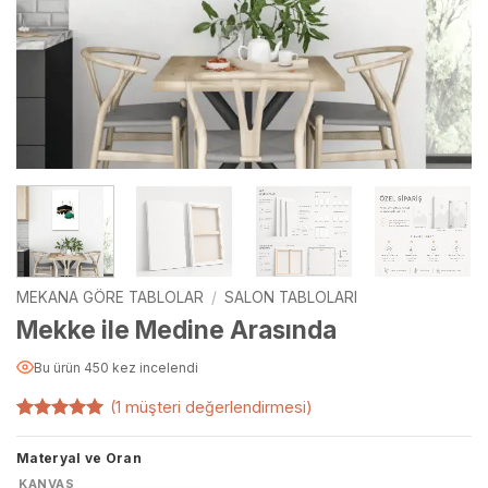
MEKANA GÖRE TABLOLAR
/
SALON TABLOLARI
Mekke ile Medine Arasında
Bu ürün 450 kez incelendi
(
1
müşteri değerlendirmesi)
1
müşteri
puanına
Materyal ve Oran
dayanarak
5 üzerinden
KANVAS