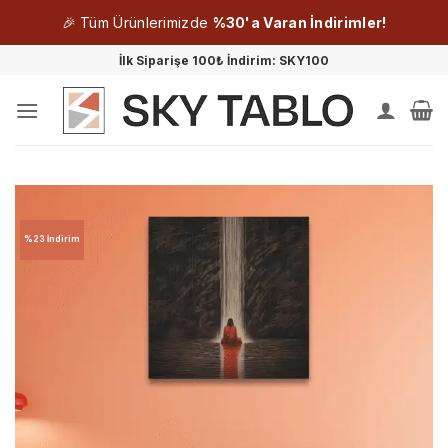
🎉 Tüm Ürünlerimizde
%30'a Varan İndirimler!
İçeriğe
İlk Siparişe 100₺ İndirim: SKY100
atla
%23 İndirim