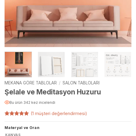
MEKANA GÖRE TABLOLAR
/
SALON TABLOLARI
Şelale ve Meditasyon Huzuru
Bu ürün 342 kez incelendi
(
1
müşteri değerlendirmesi)
1
müşteri
puanına
Materyal ve Oran
dayanarak
5 üzerinden
KANVAS