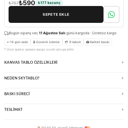
₺590
₺767
₺177 kazanç
SEPETE EKLE
Bugün sipariş ver,
11 Ağustos Salı
günü kargoda · Ücretsiz kargo
↩ 14 gün iade
🔒 Güvenli ödeme
💳 9 taksit
🖨 Kaliteli baskı
* Ürün iadesi zamanı kargo ücreti alıcıya aittir.
+
KANVAS TABLO ÖZELLIKLERI
Doğal ve zamansız kanvas yüzey
+
NEDEN SKYTABLO?
Parlama yapmaz, detayları öne çıkarır
Çerçeveli veya çerçevesiz seçenekler
Yüksek çözünürlüklü UV baskı
Uzun ömürlü ve kolay temizlenir
+
BASKI SÜRECI
Premium malzeme ve kalite kontrol
Ücretsiz kargo, güvenli paketleme
Ultra HD baskı makineleri
14 gün kolay iade
+
TESLIMAT
Suya ve ışığa dayanıklı mürekkepler
Çizilmeye karşı dirençli yüzey
2 iş günü içinde üretim ve kargo
256-bit SSL güvenli ödeme