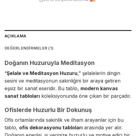
Kredi kartına taksit imkanı
Hasarsız teslimat garantisi
AÇIKLAMA
DEĞERLENDIRMELER (1)
Doğanın Huzuruyla Meditasyon
“
Şelale ve Meditasyon Huzuru
,” şelalelerin dingin
sesini ve meditasyonun sakinliğini bir araya getiren
eşsiz bir sanat eseridir. Bu tablo,
modern kanvas
sanat tabloları
koleksiyonunda öne çıkan bir parçadır.
Ofislerde Huzurlu Bir Dokunuş
Ofis ortamlarında sakinlik ve ilham arayanlar için bu
tablo,
ofis dekorasyonu tabloları
arasında yer alır.
Doğanın enerjisi, iş yerinize huzurlu ve motive edici bir