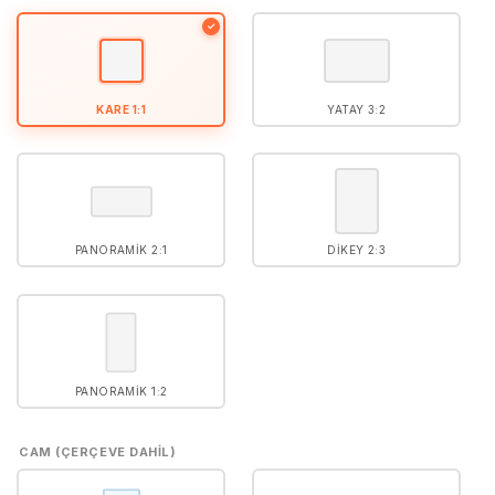
5
puan aldı
✓
KARE 1:1
YATAY 3:2
PANORAMIK 2:1
DIKEY 2:3
PANORAMIK 1:2
CAM (ÇERÇEVE DAHIL)