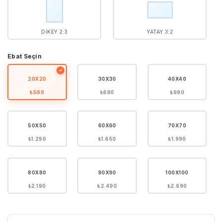
DIKEY 2:3
YATAY 3:2
Ebat Seçin
✓
20X20
30X30
40X40
₺590
₺690
₺990
50X50
60X60
70X70
₺1.290
₺1.650
₺1.990
80X80
90X90
100X100
₺2.190
₺2.490
₺2.690