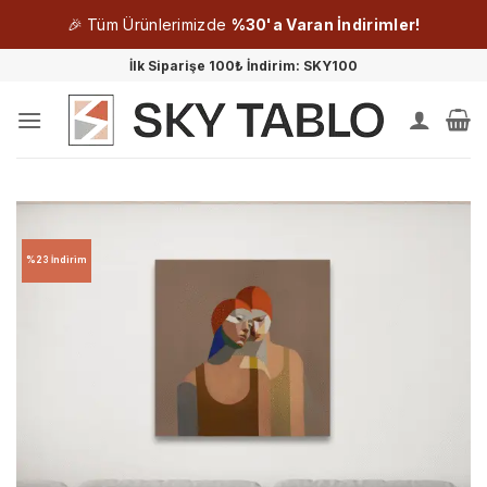
🎉 Tüm Ürünlerimizde
%30'a Varan İndirimler!
İçeriğe
İlk Siparişe 100₺ İndirim: SKY100
atla
%23 İndirim