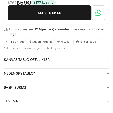
₺590
₺767
₺177 kazanç
SEPETE EKLE
Bugün sipariş ver,
12 Ağustos Çarşamba
günü kargoda · Ücretsiz
kargo
↩ 14 gün iade
🔒 Güvenli ödeme
💳 9 taksit
🖨 Kaliteli baskı
* Ürün iadesi zamanı kargo ücreti alıcıya aittir.
+
KANVAS TABLO ÖZELLIKLERI
Doğal ve zamansız kanvas yüzey
+
NEDEN SKYTABLO?
Parlama yapmaz, detayları öne çıkarır
Çerçeveli veya çerçevesiz seçenekler
Yüksek çözünürlüklü UV baskı
Uzun ömürlü ve kolay temizlenir
+
BASKI SÜRECI
Premium malzeme ve kalite kontrol
Ücretsiz kargo, güvenli paketleme
Ultra HD baskı makineleri
14 gün kolay iade
+
TESLIMAT
Suya ve ışığa dayanıklı mürekkepler
Çizilmeye karşı dirençli yüzey
2 iş günü içinde üretim ve kargo