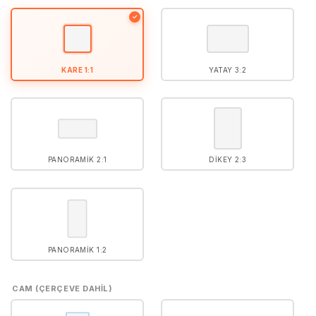
5
puan aldı
✓
KARE 1:1
YATAY 3:2
PANORAMIK 2:1
DIKEY 2:3
PANORAMIK 1:2
CAM (ÇERÇEVE DAHIL)