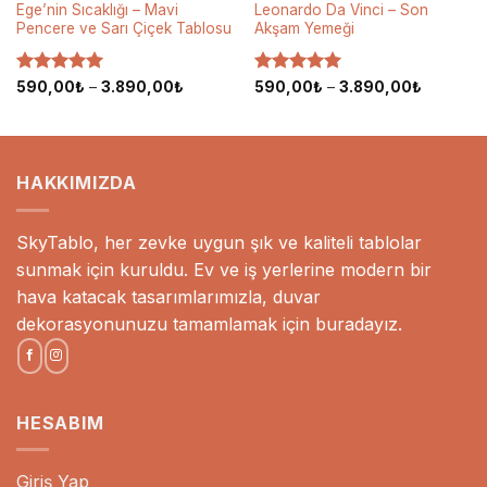
Ege’nin Sıcaklığı – Mavi
Leonardo Da Vinci – Son
Pencere ve Sarı Çiçek Tablosu
Akşam Yemeği
5 üzerinden
Fiyat
5 üzerinden
Fiyat
590,00
₺
–
3.890,00
₺
590,00
₺
–
3.890,00
₺
aralığı:
aralığı:
5
oy aldı
5
oy aldı
₺
590,00₺
590,00₺
-
-
00₺
3.890,00₺
3.890,00
HAKKIMIZDA
SkyTablo, her zevke uygun şık ve kaliteli tablolar
sunmak için kuruldu. Ev ve iş yerlerine modern bir
hava katacak tasarımlarımızla, duvar
dekorasyonunuzu tamamlamak için buradayız.
HESABIM
Giriş Yap