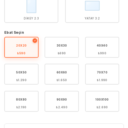
DIKEY 2:3
YATAY 3:2
Ebat Seçin
✓
20X20
30X30
40X40
₺590
₺690
₺990
50X50
60X60
70X70
₺1.290
₺1.650
₺1.990
80X80
90X90
100X100
₺2.190
₺2.490
₺2.690