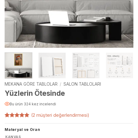
MEKANA GÖRE TABLOLAR
/
SALON TABLOLARI
Yüzlerin Ötesinde
Bu ürün 324 kez incelendi
(
2
müşteri değerlendirmesi)
2
müşteri
puanına
Materyal ve Oran
dayanarak
5 üzerinden
KANVAS