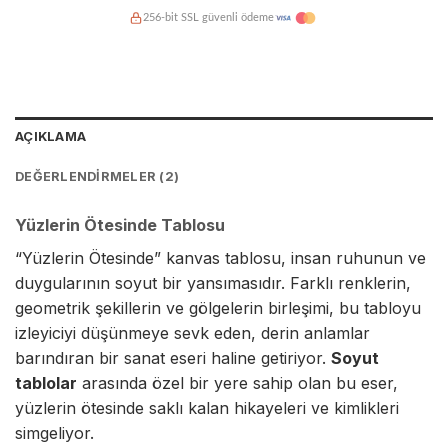
256-bit SSL güvenli ödeme
Kredi kartına taksit imkanı
Hasarsız teslimat garantisi
AÇIKLAMA
DEĞERLENDIRMELER (2)
Yüzlerin Ötesinde Tablosu
“Yüzlerin Ötesinde”
kanvas tablo
su, insan ruhunun ve
duygularının soyut bir yansımasıdır. Farklı renklerin,
geometrik şekillerin ve gölgelerin birleşimi, bu tabloyu
izleyiciyi düşünmeye sevk eden, derin anlamlar
barındıran bir sanat eseri haline getiriyor.
Soyut
tablolar
arasında özel bir yere sahip olan bu eser,
yüzlerin ötesinde saklı kalan hikayeleri ve kimlikleri
simgeliyor.