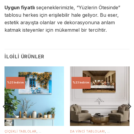
Uygun fiyatlı
seçeneklerimizle, “Yüzlerin Ötesinde”
tablosu herkes için erişilebilir hale geliyor. Bu eser,
estetik arayışta olanlar ve dekorasyonuna anlam
katmak isteyenler için mükemmel bir tercihtir.
İLGILI ÜRÜNLER
%23 İndirim
%23 İndirim
RI
,
KANVAS TABLOLAR
,
ÇIÇEKLI TABLOLAR
YATAK ODASI TABLOLARI
,
OFIS TABLOLARI
,
CAM TABLOLAR
,
,
YATAK ODASI TABLOLARI
KANVAS TABLOLAR
DA VINCI TABLOLARI
,
YATAK ODASI TABL
,
CAM TABLOLAR