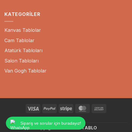
KATEGORILER
Kanvas Tablolar
Cam Tablolar
Atatürk Tabloları
Salon Tabloları
Van Gogh Tablolar
Visa
PayPal
Stripe
MasterCard
Cash
On
BLOG
Delivery
Sipariş ve sorular için buradayız!
Copyright 2026 ©
SKY TABLO