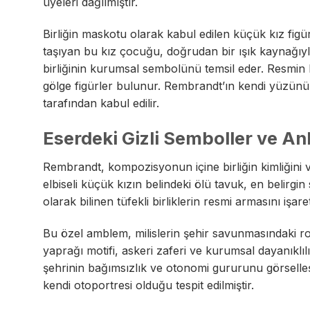
üyeleri dağılmıştır.
Birliğin maskotu olarak kabul edilen küçük kız figü
taşıyan bu kız çocuğu, doğrudan bir ışık kaynağıyla 
birliğinin kurumsal sembolünü temsil eder. Resmin k
gölge figürler bulunur. Rembrandt’ın kendi yüzünü d
tarafından kabul edilir.
Eserdeki Gizli Semboller ve An
Rembrandt, kompozisyonun içine birliğin kimliğini vur
elbiseli küçük kızın belindeki ölü tavuk, en belirg
olarak bilinen tüfekli birliklerin resmi armasını işare
Bu özel amblem, milislerin şehir savunmasındaki ro
yaprağı motifi, askeri zaferi ve kurumsal dayanıklı
şehrinin bağımsızlık ve otonomi gururunu görselleştir
kendi otoportresi olduğu tespit edilmiştir.