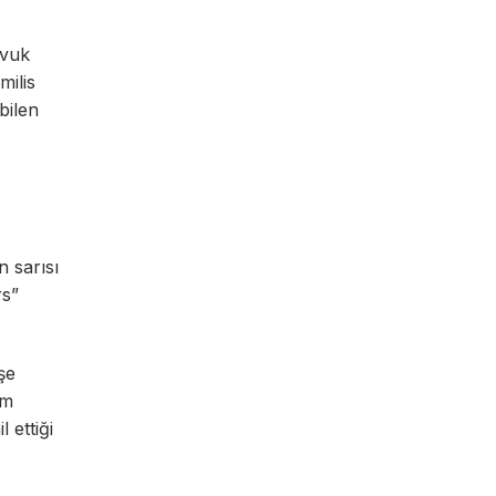
avuk
milis
bilen
n sarısı
rs”
şe
am
 ettiği