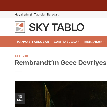
İçeriğe
Hayallerinizin Tabloları Burada...
atla
KANVAS TABLOLAR
CAM TABLOLAR
MEKANLAR
ESERLER
Rembrandt’ın Gece Devriyesi
10
Mar