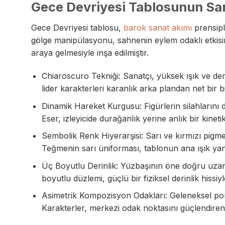
Gece Devriyesi Tablosunun Sana
Gece Devriyesi tablosu,
barok sanat akımı
prensiple
gölge manipülasyonu, sahnenin eylem odaklı etkisini 
araya gelmesiyle inşa edilmiştir.
Chiaroscuro Tekniği: Sanatçı, yüksek ışık ve der
lider karakterleri karanlık arka plandan net bir b
Dinamik Hareket Kurgusu: Figürlerin silahlarını
Eser, izleyicide durağanlık yerine anlık bir kinetik
Sembolik Renk Hiyerarşisi: Sarı ve kırmızı pigment
Teğmenin sarı üniforması, tablonun ana ışık yansıt
Üç Boyutlu Derinlik: Yüzbaşının öne doğru uzanmı
boyutlu düzlemi, güçlü bir fiziksel derinlik hissiyle 
Asimetrik Kompozisyon Odakları: Geleneksel portre
Karakterler, merkezi odak noktasını güçlendiren