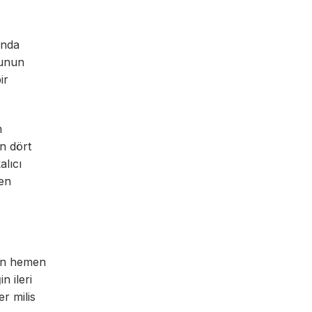
ında
unun
ir
m
n dört
alıcı
men
nun hemen
n ileri
r milis