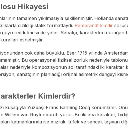
losu Hikayesi
larının tamamen yıkılmasıyla şekillenmiştir. Hollanda sanat
lıklarla dizildiği statik formattaydı.
Rembrandt kimdir
sorus
rguyu reddetmesinde yatar. Sanatçı, karakterleri durağan b
uralları esnetmiştir.
rsiyonundan çok daha büyüktü. Eser 1715 yılında Amsterda
ğmamıştır. Bu operasyonel fiziksel zorluk nedeniyle tablonu
alar nedeniyle kompozisyonun sol tarafındaki iki karakter k
yon, sanatçının planladığı orijinal asimetrik dengeyi kıs
arakterler Kimlerdir?
mızı kuşağıyla Yüzbaşı Frans Banning Cocq konumlanır. O
n Willem van Ruytenburch yürür. Bu iki ana karakter, birliği
 plan katmanlarında ise mızrak, tüfek ve sancak taşıyan diğe