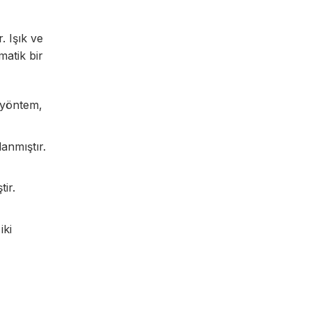
. Işık ve
matik bir
u yöntem,
anmıştır.
tir.
iki