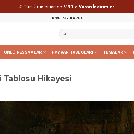
🎉 Tüm Ürünlerimizde
%30'a Varan İndirimler!
ÜCRETSİZ KARGO
Ara:
ÜNLÜ RESSAMLAR
HAYVAN TABLOLARI
TEMALAR
 Tablosu Hikayesi