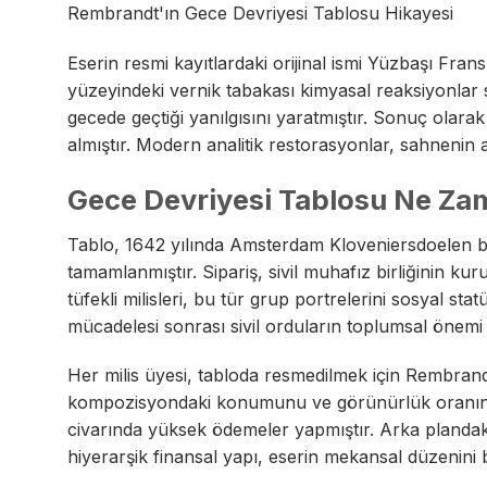
Rembrandt'ın Gece Devriyesi Tablosu Hikayesi
Eserin resmi kayıtlardaki orijinal ismi Yüzbaşı Fra
yüzeyindeki vernik tabakası kimyasal reaksiyonlar 
gecede geçtiği yanılgısını yaratmıştır. Sonuç olarak
almıştır. Modern analitik restorasyonlar, sahnenin as
Gece Devriyesi Tablosu Ne Za
Tablo, 1642 yılında Amsterdam Kloveniersdoelen 
tamamlanmıştır. Sipariş, sivil muhafız birliğinin kur
tüfekli milisleri, bu tür grup portrelerini sosyal st
mücadelesi sonrası sivil orduların toplumsal önemi bu
Her milis üyesi, tabloda resmedilmek için Rembrandt
kompozisyondaki konumunu ve görünürlük oranını d
civarında yüksek ödemeler yapmıştır. Arka plandaki
hiyerarşik finansal yapı, eserin mekansal düzenini 