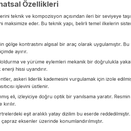
tsal Özellikleri
rini teknik ve kompozisyon açısından ileri bir seviyeye taşır
maksimize eder. Bu teknik yapı, belirli temel ilkelerin siste
in gölge kontrastını algısal bir araç olarak uygulamıştır. B
içimde ayırır.
 doldurma ve yürüme eylemleri mekanik bir doğrulukla yakal
 enerji hissi uyandırır.
ler, askeri liderlik kademesini vurgulamak için izole edilmiş
ıcısı işlevini üstlenir.
ş eli, izleyiciye doğru optik bir yanılsama yaratır. Resmin 
kırılır.
lerdeki eşit aralıklı yatay dizilim bu eserde reddedilmiştir.
 çapraz eksenler üzerinde konumlandırılmıştır.