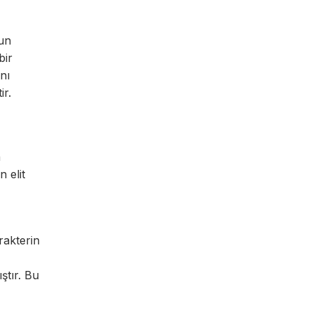
nun
bir
nı
ir.
a
n elit
rakterin
ştır. Bu