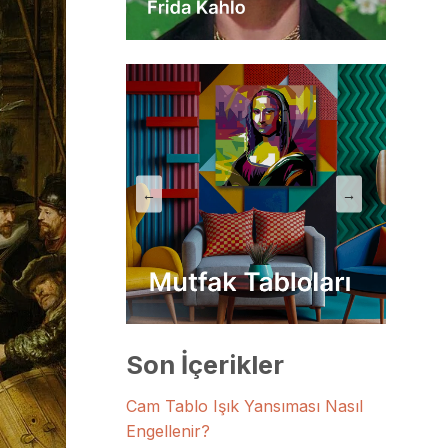
←
→
Son İçerikler
Cam Tablo Işık Yansıması Nasıl
Engellenir?