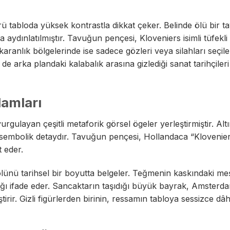
rü tabloda yüksek kontrastla dikkat çeker. Belinde ölü bir t
aydınlatılmıştır. Tavuğun pençesi, Kloveniers isimli tüfekli 
aranlık bölgelerinde ise sadece gözleri veya silahları seçile
e arka plandaki kalabalık arasına gizlediği sanat tarihçileri
lamları
gulayan çeşitli metaforik görsel ögeler yerleştirmiştir. Altı
in sembolik detaydır. Tavuğun pençesi, Hollandaca “Klovenie
t eder.
lünü tarihsel bir boyutta belgeler. Teğmenin kaskındaki me
lığı ifade eder. Sancaktarın taşıdığı büyük bayrak, Amsterd
ir. Gizli figürlerden birinin, ressamın tabloya sessizce dâhil