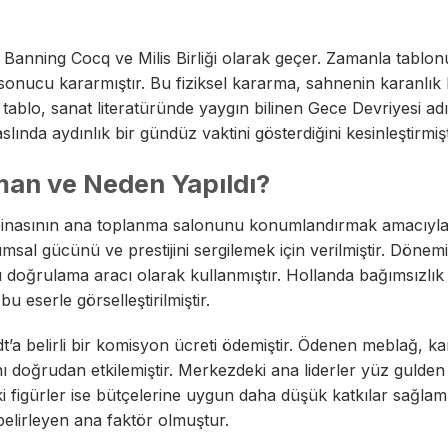
ns Banning Cocq ve Milis Birliği olarak geçer. Zamanla tablo
sonucu kararmıştır. Bu fiziksel kararma, sahnenin karanlık 
 tablo, sanat literatüründe yaygın bilinen Gece Devriyesi adı
lında aydınlık bir gündüz vaktini gösterdiğini kesinleştirmişt
man ve Neden Yapıldı?
binasının ana toplanma salonunu konumlandırmak amacıyl
umsal gücünü ve prestijini sergilemek için verilmiştir. Dönemi
atü doğrulama aracı olarak kullanmıştır. Hollanda bağımsızlık
 eserle görselleştirilmiştir.
’a belirli bir komisyon ücreti ödemiştir. Ödenen meblağ, ka
oğrudan etkilemiştir. Merkezdeki ana liderler yüz gulden
 figürler ise bütçelerine uygun daha düşük katkılar sağlamı
belirleyen ana faktör olmuştur.