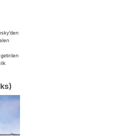
wsky’den
gelen
getirilen
ilk
ks)