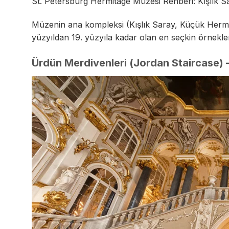
St. Petersburg Hermitage Müzesi Rehberi: Kışlık S
Müzenin ana kompleksi (Kışlık Saray, Küçük Hermit
yüzyıldan 19. yüzyıla kadar olan en seçkin örnekler
Ürdün Merdivenleri (Jordan Staircase) – 