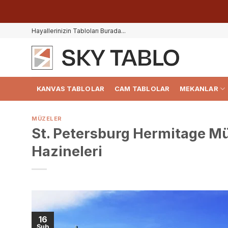
İçeriğe
Hayallerinizin Tabloları Burada...
atla
KANVAS TABLOLAR
CAM TABLOLAR
MEKANLAR
MÜZELER
St. Petersburg Hermitage Müz
Hazineleri
16
Şub