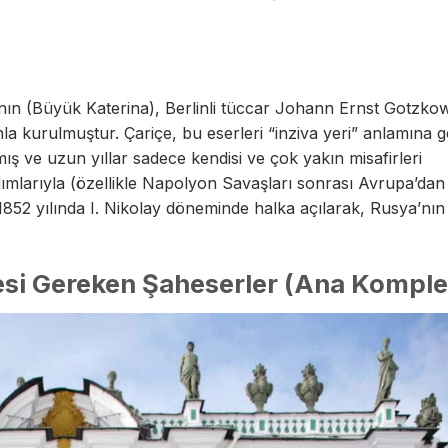
’nın (Büyük Katerina), Berlinli tüccar Johann Ernst Gotzko
nla kurulmuştur. Çariçe, bu eserleri “inziva yeri” anlamına 
ış ve uzun yıllar sadece kendisi ve çok yakın misafirleri
lımlarıyla (özellikle Napolyon Savaşları sonrası Avrupa’dan 
1852 yılında I. Nikolay döneminde halka açılarak, Rusya’nın 
si Gereken Şaheserler (Ana Komple