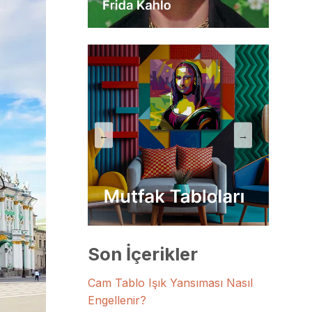
←
→
Son İçerikler
Cam Tablo Işık Yansıması Nasıl
Engellenir?