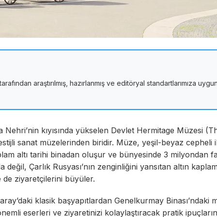
tarafından araştırılmış, hazırlanmış ve editöryal standartlarımıza uygu
va Nehri’nin kıyısında yükselen Devlet Hermitage Müzesi (T
jli sanat müzelerinden biridir. Müze, yeşil-beyaz cepheli 
lam altı tarihi binadan oluşur ve bünyesinde 3 milyondan f
a değil, Çarlık Rusyası’nın zenginliğini yansıtan altın kaplam
 de ziyaretçilerini büyüler.
 Saray’daki klasik başyapıtlardan Genelkurmay Binası’ndaki
li eserleri ve ziyaretinizi kolaylaştıracak pratik ipuçların