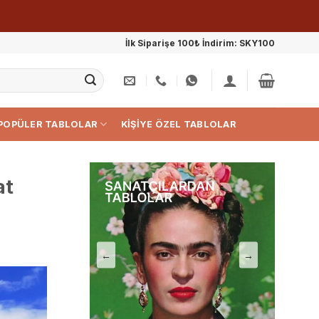
İlk Siparişe 100₺ İndirim: SKY100
POPÜLER TABLOLAR
KIŞIYE ÖZEL TABLOLAR
at
←
→