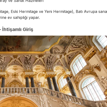
aray ve Sanat Hazineleri
age, Eski Hermitage ve Yeni Hermitage), Batı Avrupa sanat
ine ev sahipliği yapar.
İhtişamlı Giriş