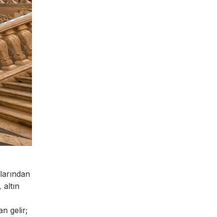
alarından
 altın
n gelir;