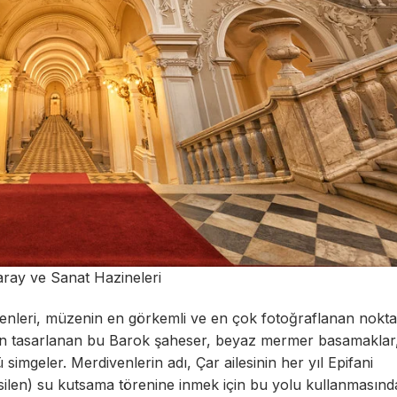
aray ve Sanat Hazineleri
ivenleri, müzenin en görkemli ve en çok fotoğraflanan nokt
ndan tasarlanan bu Barok şaheser, beyaz mermer basamaklar,
simgeler. Merdivenlerin adı, Çar ailesinin her yıl Epifani
len) su kutsama törenine inmek için bu yolu kullanmasında