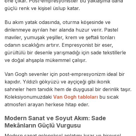
öne çıkar. Post-empresyonistler bu yaklaşıma daha
güçlü renk ve kişisel üslup katar.
Bu akım yatak odasında, oturma köşesinde ve
dinlenmeye ayrılan her alanda huzur verir. Pastel
maviler, yumuşak yeşiller, krem ve şeftali tonları
odanın sıcaklığını artırır. Empresyonist bir eser,
gürültülü bir desenle yarışmadığı için sade tekstillerle
ve doğal ahşapla mükemmel çalışır.
Van Gogh sevenler için post-empresyonizm ideal bir
kapıdır. Yıldızlı gökyüzü ve ayçiçeği gibi ikonik
sahneler hem tanıdık hem de duygusal bir derinlik taşır.
Koleksiyonumuzdaki
Van Gogh tabloları
bu sıcak
atmosferi arayan herkese hitap eder.
Modern Sanat ve Soyut Akım: Sade
Mekânların Güçlü Vurgusu
Modern sanat geleneksel anlatımı kırar ve bireysel