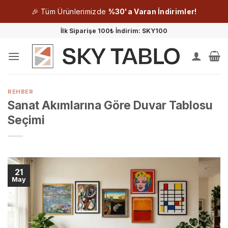
🎉 Tüm Ürünlerimizde
%30'a Varan İndirimler!
İçeriğe
İlk Siparişe 100₺ İndirim: SKY100
atla
REHBER
Sanat Akımlarına Göre Duvar Tablosu
Seçimi
21
May