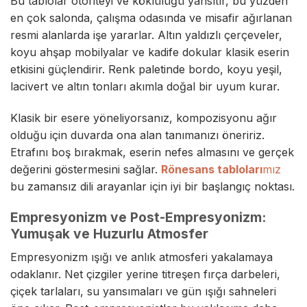
Bu tablolar otoriteyi ve köklülüğü yansıtır, bu yüzden
en çok salonda, çalışma odasında ve misafir ağırlanan
resmi alanlarda işe yararlar. Altın yaldızlı çerçeveler,
koyu ahşap mobilyalar ve kadife dokular klasik eserin
etkisini güçlendirir. Renk paletinde bordo, koyu yeşil,
lacivert ve altın tonları akımla doğal bir uyum kurar.
Klasik bir esere yöneliyorsanız, kompozisyonu ağır
olduğu için duvarda ona alan tanımanızı öneririz.
Etrafını boş bırakmak, eserin nefes almasını ve gerçek
değerini göstermesini sağlar.
Rönesans tabloları
mız
bu zamansız dili arayanlar için iyi bir başlangıç noktası.
Empresyonizm ve Post-Empresyonizm:
Yumuşak ve Huzurlu Atmosfer
Empresyonizm ışığı ve anlık atmosferi yakalamaya
odaklanır. Net çizgiler yerine titreşen fırça darbeleri,
çiçek tarlaları, su yansımaları ve gün ışığı sahneleri