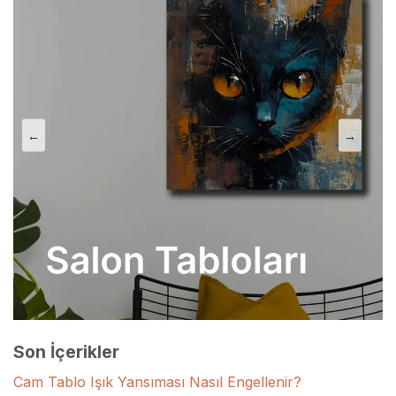
←
→
Son İçerikler
Cam Tablo Işık Yansıması Nasıl Engellenir?