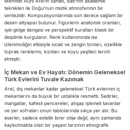
Mehmet Ruhi Arel’in sanatı, Batı’nın akademik
teknikleri ile Doğu’nun mistik atmosferinin bir
sentezidir. Kompozisyonlarında son derece sağlam bir
desen altyapısı bulunur. Figürlerin anatomik oranları,
ışık-gölge dengesi ve perspektif kuralları klasik bir
disiplinle kurgulanır. Renk kullanımında ise
izlenimciliğin etkisiyle sıcak ve zengin tonları, özellikle
toprak renklerini, kızılları ve koyu yeşilleri tercih
etmiştir.
İç Mekan ve Ev Hayatı: Dönemin Geleneksel
Türk Evlerini Tuvale Kazımak
Arel, dış mekanlar kadar geleneksel Türk evlerinin iç
mekanlarını da büyük bir ustalıkla resmetti. Sedirler,
mangallar, kafesli pencereler, ahşap işlemeli tavanlar
ve yer sofraları onun tablolarında sıkça yer alır. Bu
eserler, sadece estetik birer obje değil, aynı zamanda
kaybolmakta olan bir yaşam tarzının etnografik