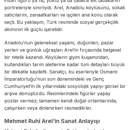
insan figürü ya hiç yoktu ya da sadece elit tabakanın
portreleriyle sınırlıydı. Arel, Anadolu köylüsünü, sokak
satıcılarını, zanaatkarları ve işçileri ana konu olarak
seçti. Bu yaklaşım, Türk resminde sosyal gerçekçilik
akımının ilk güçlü işaretidir.
Anadolu’nun geleneksel yaşamı, düğünleri, pazar
yerleri ve günlük uğraşları Arel’in fırçasında belgesel
bir nitelik kazandı. Köylülerin giyim kuşamından,
kullandıkları tarım aletlerine kadar tüm detayları büyük
bir dikkatle kaydetti. Sanatçı, bu eserleriyle Osmanlı
İmparatorluğu’nun son dönemindeki ve Genç
Cumhuriyet’in ilk yıllarındaki sosyolojik yapıyı görsel bir
arşive dönüştürdü. Resimlerindeki figürler yapay
pozlar vermez; tamamen kendi doğal ortamlarında,
çalışırken veya dinlenirken resmedilirler.
Mehmet Ruhi Arel’in Sanat Anlayışı