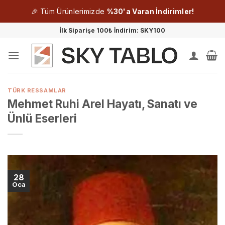
🎉 Tüm Ürünlerimizde
%30'a Varan İndirimler!
İçeriğe
İlk Siparişe 100₺ İndirim: SKY100
atla
TÜRK RESSAMLAR
Mehmet Ruhi Arel Hayatı, Sanatı ve
Ünlü Eserleri
28
Oca