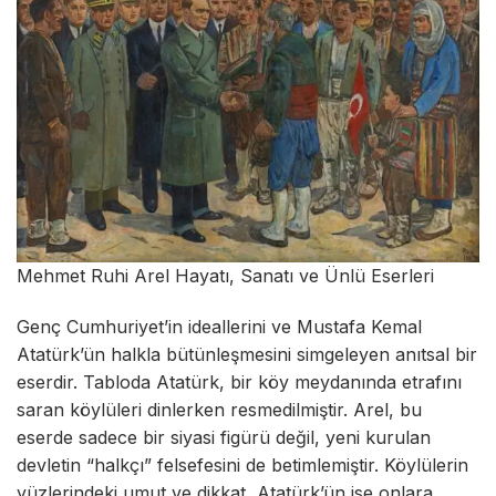
Mehmet Ruhi Arel Hayatı, Sanatı ve Ünlü Eserleri
Genç Cumhuriyet’in ideallerini ve Mustafa Kemal
Atatürk’ün halkla bütünleşmesini simgeleyen anıtsal bir
eserdir. Tabloda Atatürk, bir köy meydanında etrafını
saran köylüleri dinlerken resmedilmiştir. Arel, bu
eserde sadece bir siyasi figürü değil, yeni kurulan
devletin “halkçı” felsefesini de betimlemiştir. Köylülerin
yüzlerindeki umut ve dikkat, Atatürk’ün ise onlara