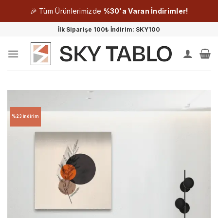
🎉 Tüm Ürünlerimizde
%30'a Varan İndirimler!
İçeriğe
İlk Siparişe 100₺ İndirim: SKY100
atla
%23 İndirim