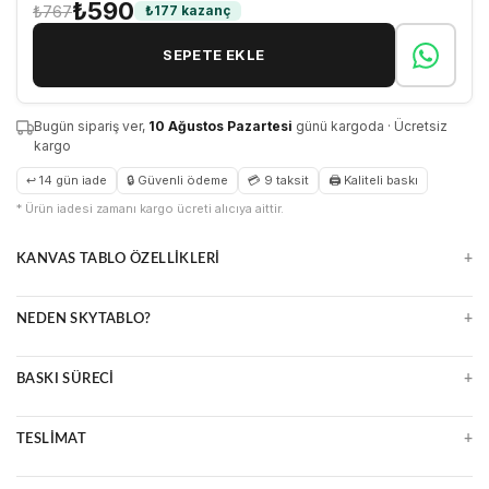
₺590
₺767
₺177 kazanç
SEPETE EKLE
Bugün sipariş ver,
10 Ağustos Pazartesi
günü kargoda · Ücretsiz
kargo
↩ 14 gün iade
🔒 Güvenli ödeme
💳 9 taksit
🖨 Kaliteli baskı
* Ürün iadesi zamanı kargo ücreti alıcıya aittir.
+
KANVAS TABLO ÖZELLIKLERI
Doğal ve zamansız kanvas yüzey
+
NEDEN SKYTABLO?
Parlama yapmaz, detayları öne çıkarır
Çerçeveli veya çerçevesiz seçenekler
Yüksek çözünürlüklü UV baskı
Uzun ömürlü ve kolay temizlenir
+
BASKI SÜRECI
Premium malzeme ve kalite kontrol
Ücretsiz kargo, güvenli paketleme
Ultra HD baskı makineleri
14 gün kolay iade
+
TESLIMAT
Suya ve ışığa dayanıklı mürekkepler
Çizilmeye karşı dirençli yüzey
2 iş günü içinde üretim ve kargo