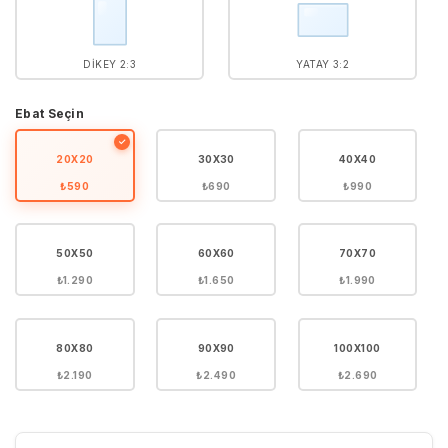
DIKEY 2:3
YATAY 3:2
Ebat Seçin
✓
20X20
30X30
40X40
₺590
₺690
₺990
50X50
60X60
70X70
₺1.290
₺1.650
₺1.990
80X80
90X90
100X100
₺2.190
₺2.490
₺2.690