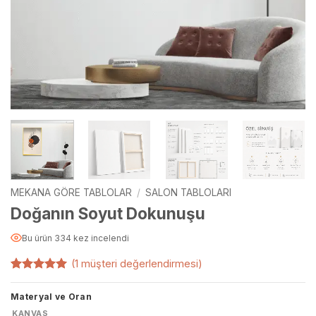
MEKANA GÖRE TABLOLAR
/
SALON TABLOLARI
Doğanın Soyut Dokunuşu
Bu ürün 334 kez incelendi
(
1
müşteri değerlendirmesi)
1
müşteri
puanına
Materyal ve Oran
dayanarak
5 üzerinden
KANVAS