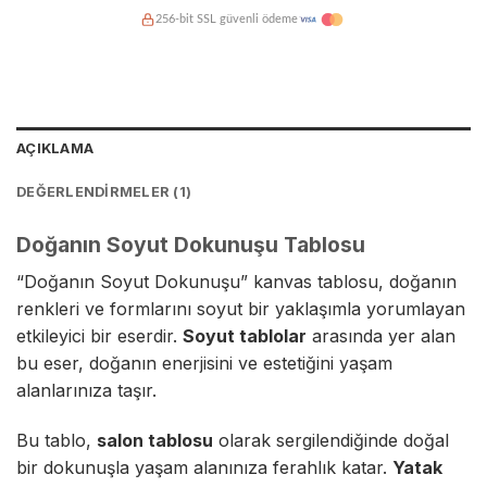
256-bit SSL güvenli ödeme
Kredi kartına taksit imkanı
Hasarsız teslimat garantisi
AÇIKLAMA
DEĞERLENDIRMELER (1)
Doğanın Soyut Dokunuşu Tablosu
“Doğanın Soyut Dokunuşu”
kanvas tablo
su, doğanın
renkleri ve formlarını soyut bir yaklaşımla yorumlayan
etkileyici bir eserdir.
Soyut tablolar
arasında yer alan
bu eser, doğanın enerjisini ve estetiğini yaşam
alanlarınıza taşır.
Bu tablo,
salon tablosu
olarak sergilendiğinde doğal
bir dokunuşla yaşam alanınıza ferahlık katar.
Yatak