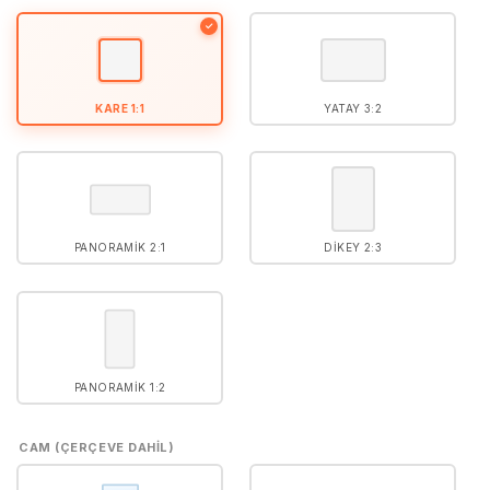
5
puan aldı
✓
KARE 1:1
YATAY 3:2
PANORAMIK 2:1
DIKEY 2:3
PANORAMIK 1:2
CAM (ÇERÇEVE DAHIL)