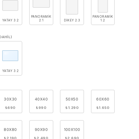
PANORAMIK
PANORAMIK
YATAY 3:2
2:1
DIKEY 2:3
1:2
DAHIL)
YATAY 3:2
30X30
40X40
50X50
60X60
₺690
₺990
₺1.290
₺1.650
80X80
90X90
100X100
₺2.190
₺2.490
₺2.690