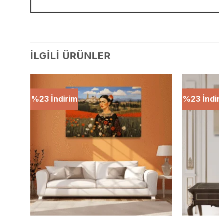
İLGILI ÜRÜNLER
%23 İndirim
%23 İndi