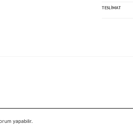
Ücretsiz karg
Ultra HD bask
14 gün kolay 
TESLIMAT
Suya ve ışığa
Çizilmeye karş
2 iş günü için
Kredi kartına 
Hasarsız tesli
orum yapabilir.