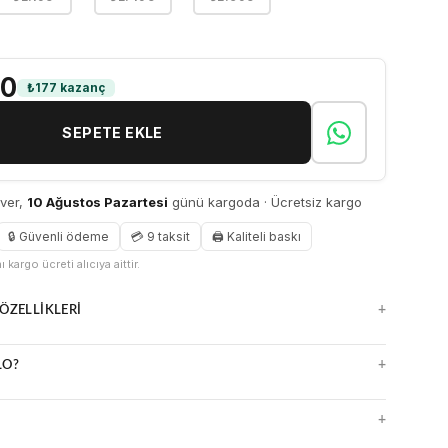
90
₺177 kazanç
SEPETE EKLE
 ver,
10 Ağustos Pazartesi
günü kargoda · Ücretsiz kargo
🔒 Güvenli ödeme
💳 9 taksit
🖨 Kaliteli baskı
 kargo ücreti alıcıya aittir.
+
ÖZELLIKLERI
nsız kanvas yüzey
+
LO?
z, detayları öne çıkarır
a çerçevesiz seçenekler
ürlüklü UV baskı
e kolay temizlenir
+
me ve kalite kontrol