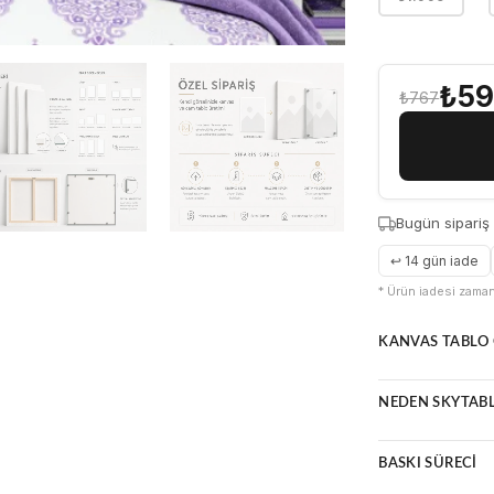
₺5
₺767
Bugün sipariş
↩ 14 gün iade
* Ürün iadesi zamanı
KANVAS TABLO 
Doğal ve zama
NEDEN SKYTAB
Parlama yapma
Çerçeveli vey
Yüksek çözün
Uzun ömürlü v
BASKI SÜRECI
Premium malze