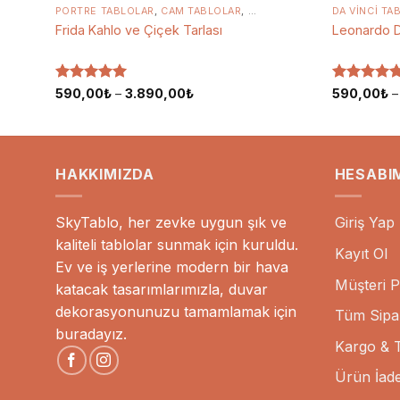
ARI
IS TABLOLARI
PORTRE TABLOLAR
,
SALON TABLOLARI
,
CAM TABLOLAR
,
YATAK ODASI TABLOLARI
,
KANVAS TABLOLAR
DA VINCI TA
,
SALON T
Frida Kahlo ve Çiçek Tarlası
Leonardo Da
5 üzerinden
Fiyat
5 üzerinde
590,00
₺
–
3.890,00
₺
590,00
₺
aralığı:
5
oy aldı
5
oy aldı
590,00₺
-
3.890,00₺
HAKKIMIZDA
HESABI
SkyTablo, her zevke uygun şık ve
Giriş Yap
kaliteli tablolar sunmak için kuruldu.
Kayıt Ol
Ev ve iş yerlerine modern bir hava
Müşteri P
katacak tasarımlarımızla, duvar
dekorasyonunuzu tamamlamak için
Tüm Sipar
buradayız.
Kargo & T
Ürün İade