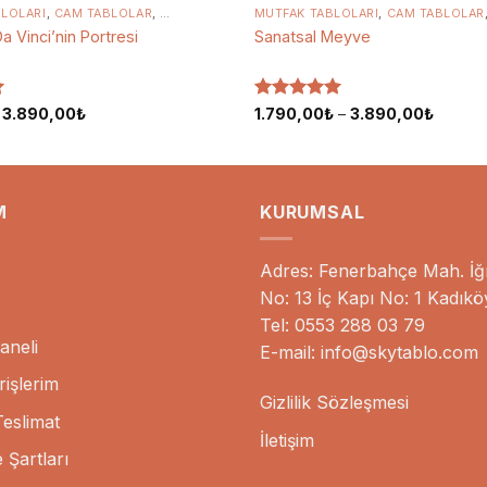
BLOLARI
ABLOLARI
,
CAM TABLOLAR
,
KANVAS TABLOLAR
MUTFAK TABLOLARI
,
ÜNLÜ RESSAMLARIN TABLOLAR
,
CAM TABLOLAR
 Vinci’nin Portresi
Sanatsal Meyve
n
Fiyat
5 üzerinden
Fiyat
–
3.890,00
₺
1.790,00
₺
–
3.890,00
₺
aralığı:
aralığı:
5
oy aldı
590,00₺
1.790,
-
-
3.890,00₺
3.890,
M
KURUMSAL
Adres: Fenerbahçe Mah. İğr
No: 13 İç Kapı No: 1 Kadıkö
Tel: 0553 288 03 79
aneli
E-mail: info@skytablo.com
işlerim
Gizlilik Sözleşmesi
eslimat
İletişim
 Şartları