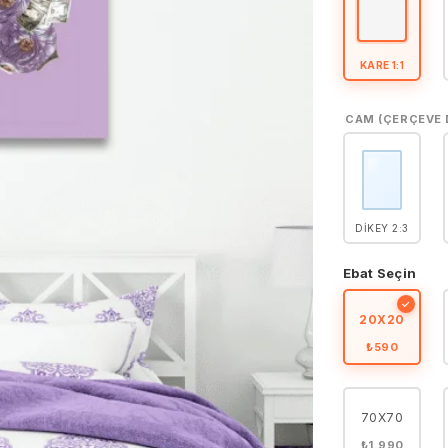
KARE 1:1
CAM (ÇERÇEVE 
DIKEY 2:3
Ebat Seçin
✓
20X20
₺590
70X70
₺1.990