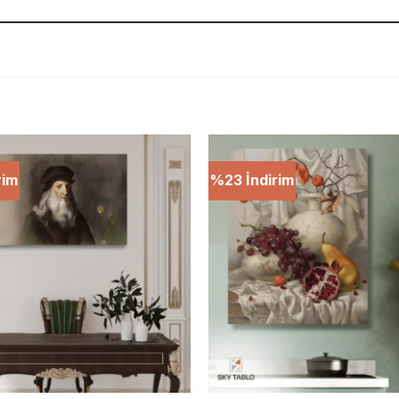
rim
%23 İndirim