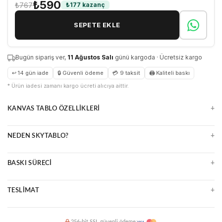
₺590
₺767
₺177 kazanç
SEPETE EKLE
Bugün sipariş ver,
11 Ağustos Salı
günü kargoda · Ücretsiz kargo
↩ 14 gün iade
🔒 Güvenli ödeme
💳 9 taksit
🖨 Kaliteli baskı
* Ürün iadesi zamanı kargo ücreti alıcıya aittir.
+
KANVAS TABLO ÖZELLIKLERI
Doğal ve zamansız kanvas yüzey
+
NEDEN SKYTABLO?
Parlama yapmaz, detayları öne çıkarır
Çerçeveli veya çerçevesiz seçenekler
Yüksek çözünürlüklü UV baskı
Uzun ömürlü ve kolay temizlenir
+
BASKI SÜRECI
Premium malzeme ve kalite kontrol
Ücretsiz kargo, güvenli paketleme
Ultra HD baskı makineleri
14 gün kolay iade
+
TESLIMAT
Suya ve ışığa dayanıklı mürekkepler
Çizilmeye karşı dirençli yüzey
2 iş günü içinde üretim ve kargo
256-bit SSL güvenli ödeme