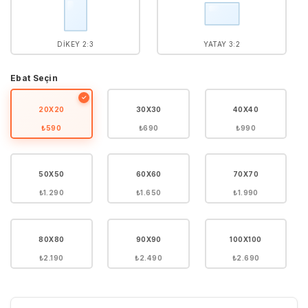
DIKEY 2:3
YATAY 3:2
Ebat Seçin
✓
20X20
30X30
40X40
₺590
₺690
₺990
50X50
60X60
70X70
₺1.290
₺1.650
₺1.990
80X80
90X90
100X100
₺2.190
₺2.490
₺2.690