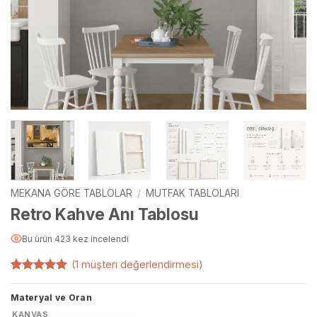
MEKANA GÖRE TABLOLAR
/
MUTFAK TABLOLARI
Retro Kahve Anı Tablosu
Bu ürün 423 kez incelendi
(
1
müşteri değerlendirmesi)
1
müşteri
puanına
Materyal ve Oran
dayanarak
5 üzerinden
KANVAS