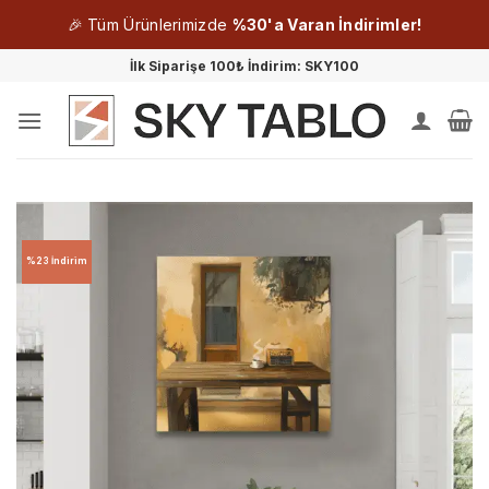
🎉 Tüm Ürünlerimizde
%30'a Varan İndirimler!
İçeriğe
İlk Siparişe 100₺ İndirim: SKY100
atla
%23 İndirim