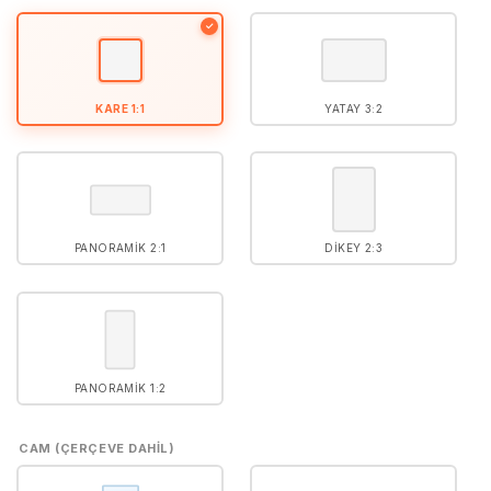
5
puan aldı
✓
KARE 1:1
YATAY 3:2
PANORAMIK 2:1
DIKEY 2:3
PANORAMIK 1:2
CAM (ÇERÇEVE DAHIL)