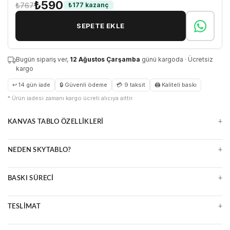
₺590
₺767
₺177 kazanç
SEPETE EKLE
Bugün sipariş ver,
12 Ağustos Çarşamba
günü kargoda · Ücretsiz
kargo
↩ 14 gün iade
🔒 Güvenli ödeme
💳 9 taksit
🖨 Kaliteli baskı
* Ürün iadesi zamanı kargo ücreti alıcıya aittir.
+
KANVAS TABLO ÖZELLIKLERI
Doğal ve zamansız kanvas yüzey
+
NEDEN SKYTABLO?
Parlama yapmaz, detayları öne çıkarır
Çerçeveli veya çerçevesiz seçenekler
Yüksek çözünürlüklü UV baskı
Uzun ömürlü ve kolay temizlenir
+
BASKI SÜRECI
Premium malzeme ve kalite kontrol
Ücretsiz kargo, güvenli paketleme
Ultra HD baskı makineleri
14 gün kolay iade
+
TESLIMAT
Suya ve ışığa dayanıklı mürekkepler
Çizilmeye karşı dirençli yüzey
2 iş günü içinde üretim ve kargo