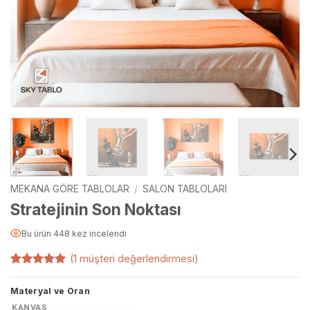
MEKANA GÖRE TABLOLAR
/
SALON TABLOLARI
Stratejinin Son Noktası
Bu ürün 448 kez incelendi
(
1
müşteri değerlendirmesi)
1
müşteri
puanına
Materyal ve Oran
dayanarak
5 üzerinden
KANVAS