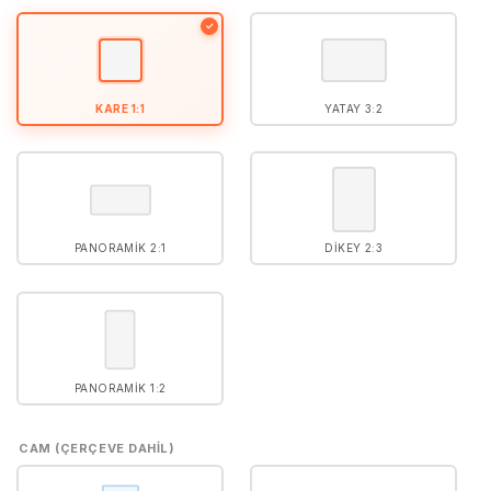
5
puan aldı
✓
KARE 1:1
YATAY 3:2
PANORAMIK 2:1
DIKEY 2:3
PANORAMIK 1:2
CAM (ÇERÇEVE DAHIL)