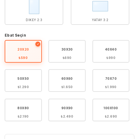
DIKEY 2:3
YATAY 3:2
Ebat Seçin
✓
20X20
30X30
40X40
₺590
₺690
₺990
50X50
60X60
70X70
₺1.290
₺1.650
₺1.990
80X80
90X90
100X100
₺2.190
₺2.490
₺2.690