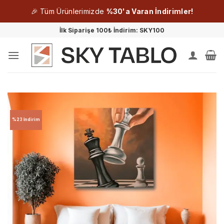
🎉 Tüm Ürünlerimizde
%30'a Varan İndirimler!
İçeriğe
İlk Siparişe 100₺ İndirim: SKY100
atla
%23 İndirim