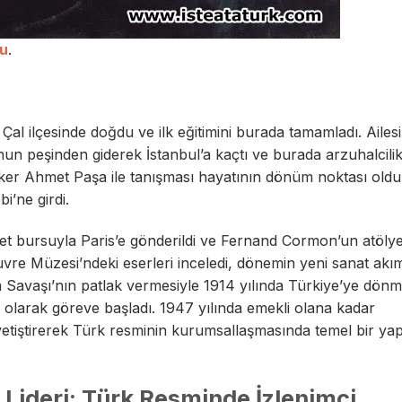
su
.
Çal ilçesinde doğdu ve ilk eğitimini burada tamamladı. Ailes
un peşinden giderek İstanbul’a kaçtı ve burada arzuhalcilik
 Şeker Ahmet Paşa ile tanışması hayatının dönüm noktası oldu
i’ne girdi.
let bursuyla Paris’e gönderildi ve Fernand Cormon’un atöly
ouvre Müzesi’ndeki eserleri inceledi, dönemin yeni sanat akım
ya Savaşı’nın patlak vermesiyle 1914 yılında Türkiye’ye dön
 olarak göreve başladı. 1947 yılında emekli olana kadar
etiştirerek Türk resminin kurumsallaşmasında temel bir yapı
 Lideri: Türk Resminde İzlenimci