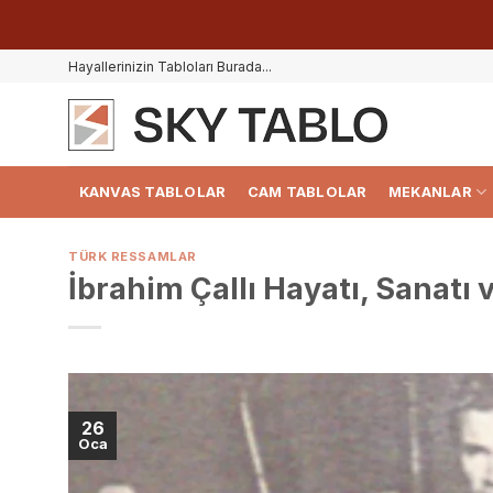
İçeriğe
Hayallerinizin Tabloları Burada...
atla
KANVAS TABLOLAR
CAM TABLOLAR
MEKANLAR
TÜRK RESSAMLAR
İbrahim Çallı Hayatı, Sanatı 
26
Oca