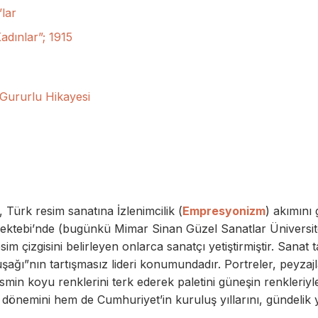
’lar
adınlar”; 1915
 Gururlu Hikayesi
, Türk resim sanatına İzlenimcilik (
Empresyonizm
) akımını 
ektebi’nde (bugünkü Mimar Sinan Güzel Sanatlar Üniversit
m çizgisini belirleyen onlarca sanatçı yetiştirmiştir. Sanat t
uşağı”nın tartışmasız lideri konumundadır. Portreler, peyzaj
min koyu renklerini terk ederek paletini güneşin renkleriyl
n dönemini hem de Cumhuriyet’in kuruluş yıllarını, gündelik