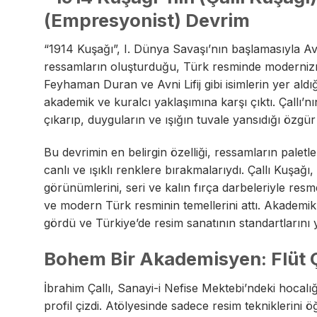
(Empresyonist) Devrim
“1914 Kuşağı”, I. Dünya Savaşı’nın başlamasıyla Av
ressamların oluşturduğu, Türk resminde modernizmi
Feyhaman Duran ve Avni Lifij gibi isimlerin yer al
akademik ve kuralcı yaklaşımına karşı çıktı. Çallı’nı
çıkarıp, duyguların ve ışığın tuvale yansıdığı özgür
Bu devrimin en belirgin özelliği, ressamların paletl
canlı ve ışıklı renklere bırakmalarıydı. Çallı Kuşağı,
görünümlerini, seri ve kalın fırça darbeleriyle resme
ve modern Türk resminin temellerini attı. Akademi
gördü ve Türkiye’de resim sanatının standartlarını y
Bohem Bir Akademisyen: Flüt Ç
İbrahim Çallı, Sanayi-i Nefise Mektebi’ndeki hocalı
profil çizdi. Atölyesinde sadece resim tekniklerini 