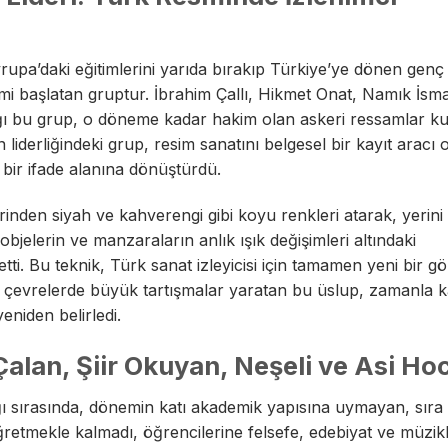
rupa’daki eğitimlerini yarıda bırakıp Türkiye’ye dönen genç
 başlatan gruptur. İbrahim Çallı, Hikmet Onat, Namık İsmai
dığı bu grup, o döneme kadar hakim olan askeri ressamlar k
n liderliğindeki grup, resim sanatını belgesel bir kayıt aracı
 bir ifade alanına dönüştürdü.
erinden siyah ve kahverengi gibi koyu renkleri atarak, yerini
 objelerin ve manzaraların anlık ışık değişimleri altındaki
tti. Bu teknik, Türk sanat izleyicisi için tamamen yeni bir gör
k çevrelerde büyük tartışmalar yaratan bu üslup, zamanla 
eniden belirledi.
alan, Şiir Okuyan, Neşeli ve Asi Ho
ğı sırasında, dönemin katı akademik yapısına uymayan, sıra d
öğretmekle kalmadı, öğrencilerine felsefe, edebiyat ve müzikl