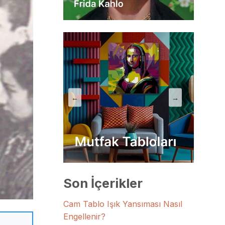
←
→
Son İçerikler
Cam Tablo Işık Yansıması Nasıl
Engellenir?