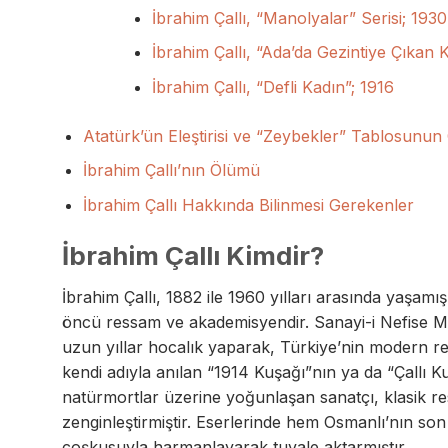
İbrahim Çallı, “Manolyalar” Serisi; 1930
İbrahim Çallı, “Ada’da Gezintiye Çıkan K
İbrahim Çallı, “Defli Kadın”; 1916
Atatürk’ün Eleştirisi ve “Zeybekler” Tablosunun
İbrahim Çallı’nın Ölümü
İbrahim Çallı Hakkında Bilinmesi Gerekenler
İbrahim Çallı Kimdir?
İbrahim Çallı, 1882 ile 1960 yılları arasında yaşamış
öncü ressam ve akademisyendir. Sanayi-i Nefise M
uzun yıllar hocalık yaparak, Türkiye’nin modern resi
kendi adıyla anılan “1914 Kuşağı”nın ya da “Çallı K
natürmortlar üzerine yoğunlaşan sanatçı, klasik res
zenginleştirmiştir. Eserlerinde hem Osmanlı’nın so
coşkusuyla harmanlayarak tuvale aktarmıştır.