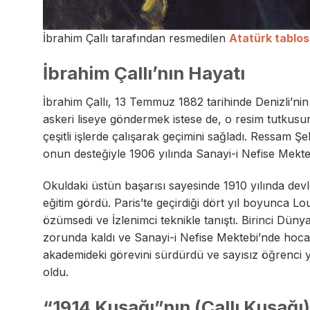
İbrahim Çallı tarafından resmedilen
Atatürk tablo
İbrahim Çallı’nın Hayatı
İbrahim Çallı, 13 Temmuz 1882 tarihinde Denizli’nin 
askeri liseye göndermek istese de, o resim tutkusun
çeşitli işlerde çalışarak geçimini sağladı. Ressam
onun desteğiyle 1906 yılında Sanayi-i Nefise Mekteb
Okuldaki üstün başarısı sayesinde 1910 yılında dev
eğitim gördü. Paris’te geçirdiği dört yıl boyunca L
özümsedi ve İzlenimci teknikle tanıştı. Birinci Dün
zorunda kaldı ve Sanayi-i Nefise Mektebi’nde hoca
akademideki görevini sürdürdü ve sayısız öğrenci y
oldu.
“1914 Kuşağı”nın (Çallı Kuşağı)