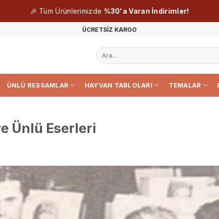
🎉 Tüm Ürünlerimizde
%30'a Varan İndirimler!
ÜCRETSİZ KARGO
Ara:
ÜNLÜ RESSAMLAR
HAYVAN TABLOLARI
TEMALAR
ve Ünlü Eserleri