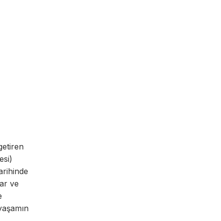
getiren
esi)
arihinde
lar ve
e
 yaşamın