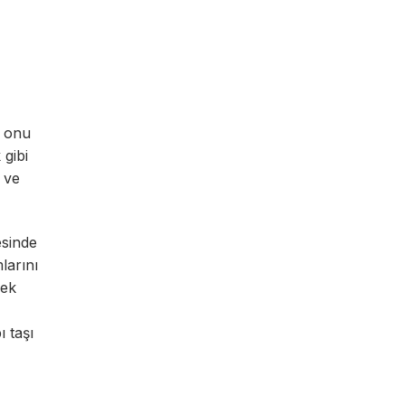
i onu
 gibi
 ve
esinde
larını
mek
 taşı