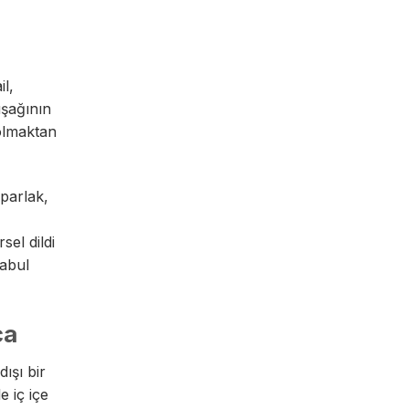
l,
uşağının
 olmaktan
 parlak,
sel dildi
kabul
ca
ışı bir
e iç içe